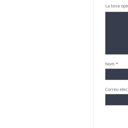
La teva opi
Nom
*
Correu elec