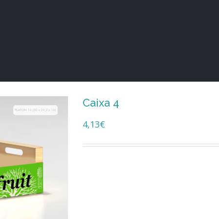
Caixa 4
4,13
€